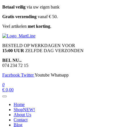
Ga
Betaal veilig
via uw eigen bank
naar
Gratis verzending
vanaf € 50.
de
inhoud
Veel artikelen
met korting
.
martline.nl
BESTELD OP WERKDAGEN VOOR
15:00 UUR
ZELFDE DAG VERZONDEN
BEL NU..
074 234 72 15
Facebook
Twitter
Youtube
Whatsapp
0
€ 0,00
Home
Shop
NEW!
About Us
Contact
Blog