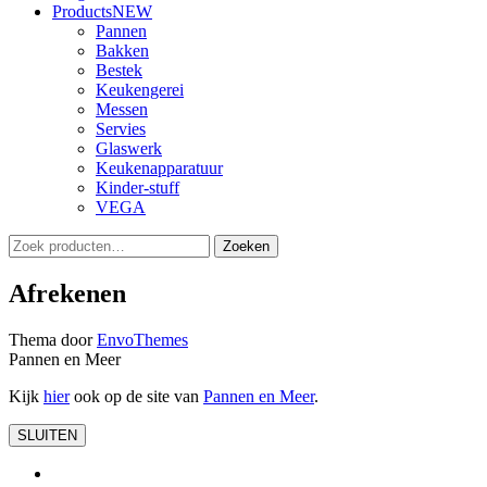
Products
NEW
Pannen
Bakken
Bestek
Keukengerei
Messen
Servies
Glaswerk
Keukenapparatuur
Kinder-stuff
VEGA
Zoeken
Zoeken
naar:
Afrekenen
Thema door
EnvoThemes
Pannen en Meer
Kijk
hier
ook op de site van
Pannen en Meer
.
SLUITEN