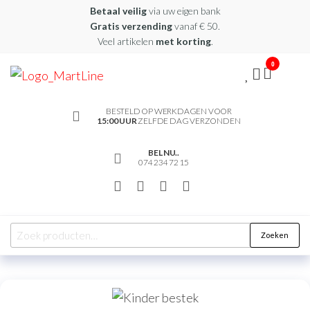
Betaal veilig
via uw eigen bank
Gratis verzending
vanaf € 50.
Veel artikelen
met korting
.
0
martline.nl
BESTELD OP WERKDAGEN VOOR
15:00 UUR
ZELFDE DAG VERZONDEN
BEL NU..
074 234 72 15
Zoeken