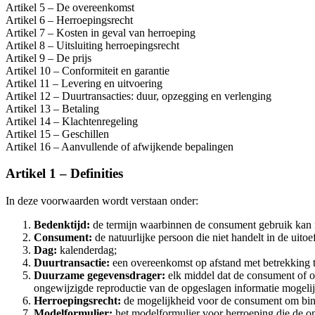
Artikel 5 – De overeenkomst
Artikel 6 – Herroepingsrecht
Artikel 7 – Kosten in geval van herroeping
Artikel 8 – Uitsluiting herroepingsrecht
Artikel 9 – De prijs
Artikel 10 – Conformiteit en garantie
Artikel 11 – Levering en uitvoering
Artikel 12 – Duurtransacties: duur, opzegging en verlenging
Artikel 13 – Betaling
Artikel 14 – Klachtenregeling
Artikel 15 – Geschillen
Artikel 16 – Aanvullende of afwijkende bepalingen
Artikel 1 – Definities
In deze voorwaarden wordt verstaan onder:
Bedenktijd:
de termijn waarbinnen de consument gebruik kan 
Consument:
de natuurlijke persoon die niet handelt in de uit
Dag:
kalenderdag;
Duurtransactie:
een overeenkomst op afstand met betrekking tot
Duurzame gegevensdrager:
elk middel dat de consument of on
ongewijzigde reproductie van de opgeslagen informatie mogeli
Herroepingsrecht
:
de mogelijkheid voor de consument om binn
Modelformulier:
het modelformulier voor herroeping die de on