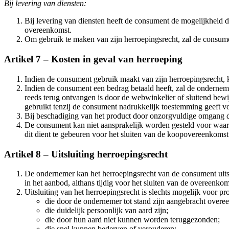
Bij levering van diensten:
Bij levering van diensten heeft de consument de mogelijkheid
overeenkomst.
Om gebruik te maken van zijn herroepingsrecht, zal de consument 
Artikel 7 – Kosten in geval van herroeping
Indien de consument gebruik maakt van zijn herroepingsrecht, 
Indien de consument een bedrag betaald heeft, zal de onderneme
reeds terug ontvangen is door de webwinkelier of sluitend bew
gebruikt tenzij de consument nadrukkelijk toestemming geeft v
Bij beschadiging van het product door onzorgvuldige omgang d
De consument kan niet aansprakelijk worden gesteld voor waarde
dit dient te gebeuren voor het sluiten van de koopovereenkomst
Artikel 8 – Uitsluiting herroepingsrecht
De ondernemer kan het herroepingsrecht van de consument uitslu
in het aanbod, althans tijdig voor het sluiten van de overeenkom
Uitsluiting van het herroepingsrecht is slechts mogelijk voor pr
die door de ondernemer tot stand zijn aangebracht overe
die duidelijk persoonlijk van aard zijn;
die door hun aard niet kunnen worden teruggezonden;
die snel kunnen bederven of verouderen;