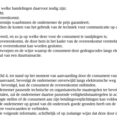
 welke handelingen daarvoor nodig zijn;
ht;
vereenkomst;
termijn waarbinnen de ondernemer de prijs garandeert;
ndien de kosten van het gebruik van de techniek voor communicatie op 
erd, en zo ja op welke deze voor de consument te raadplegen is;
overeenkomst, de door hem in het kader van de overeenkomst verstrekte
 de overeenkomst kan worden gesloten;
rworpen en de wijze waarop de consument deze gedragscodes langs ele
l van een duurtransactie.
id 4, tot stand op het moment van aanvaarding door de consument van 
 aanvaard, bevestigt de ondernemer onverwijld langs elektronische weg
s bevestigd, kan de consument de overeenkomst ontbinden.
dernemer passende technische en organisatorische maatregelen ter bevei
alen, zal de ondernemer daartoe passende veiligheidsmaatregelen in a
e stellen of de consument aan zijn betalingsverplichtingen kan voldoen
e ondernemer op grond van dit onderzoek goede gronden heeft om de ov
dere voorwaarden te verbinden.
de volgende informatie, schriftelijk of op zodanige wijze dat deze do