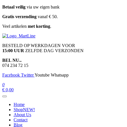
Ga
Betaal veilig
via uw eigen bank
naar
Gratis verzending
vanaf € 50.
de
inhoud
Veel artikelen
met korting
.
martline.nl
BESTELD OP WERKDAGEN VOOR
15:00 UUR
ZELFDE DAG VERZONDEN
BEL NU..
074 234 72 15
Facebook
Twitter
Youtube
Whatsapp
0
€ 0,00
Home
Shop
NEW!
About Us
Contact
Blog