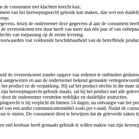
r de consument met klachten terecht kan;
t van het herroepingsrecht gebruik kan maken, dan wel een duidelijke
koop;
gevens, tenzij de ondernemer deze gegevens al aan de consument heeft
de overeenkomst een duur heeft van meer dan één jaar of van onbepaal
slechts van toepassing op de eerste levering.
oorwaarden van voldoende beschikbaarheid van de betreffende produc
heid de overeenkomst zonder opgave van redenen te ontbinden gedurend
ent aangewezen en aan de ondernemer bekend gemaakte vertegenwoordi
et product en de verpakking. Hij zal het product slechts in die mate 
zijn herroepingsrecht gebruik maakt, zal hij het product met alle geleve
oor de ondernemer verstrekte redelijke en duidelijke instructies.
ngsrecht is hij verplicht dit binnen 14 dagen, na ontvangst van het p
el van een ander communicatiemiddel zoals per e-mail. Nadat de consu
our te sturen. De consument dient te bewijzen dat de geleverde zaken t
nen niet kenbaar heeft gemaakt gebruik te willen maken van zijn herroep