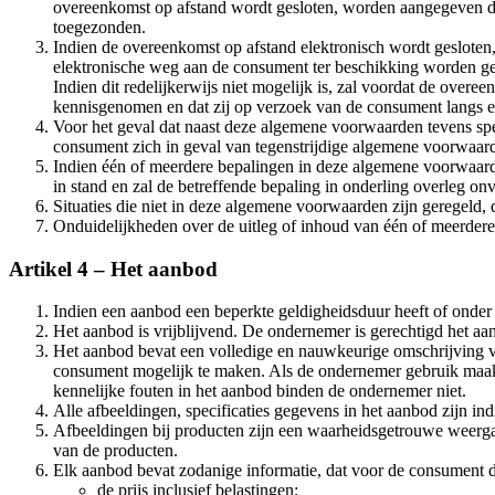
overeenkomst op afstand wordt gesloten, worden aangegeven da
toegezonden.
Indien de overeenkomst op afstand elektronisch wordt gesloten
elektronische weg aan de consument ter beschikking worden g
Indien dit redelijkerwijs niet mogelijk is, zal voordat de ov
kennisgenomen en dat zij op verzoek van de consument langs e
Voor het geval dat naast deze algemene voorwaarden tevens spe
consument zich in geval van tegenstrijdige algemene voorwaarde
Indien één of meerdere bepalingen in deze algemene voorwaarde
in stand en zal de betreffende bepaling in onderling overleg o
Situaties die niet in deze algemene voorwaarden zijn geregeld
Onduidelijkheden over de uitleg of inhoud van één of meerder
Artikel 4 – Het aanbod
Indien een aanbod een beperkte geldigheidsduur heeft of onder
Het aanbod is vrijblijvend. De ondernemer is gerechtigd het aan
Het aanbod bevat een volledige en nauwkeurige omschrijving v
consument mogelijk te maken. Als de ondernemer gebruik maak
kennelijke fouten in het aanbod binden de ondernemer niet.
Alle afbeeldingen, specificaties gegevens in het aanbod zijn i
Afbeeldingen bij producten zijn een waarheidsgetrouwe weerg
van de producten.
Elk aanbod bevat zodanige informatie, dat voor de consument dui
de prijs inclusief belastingen;