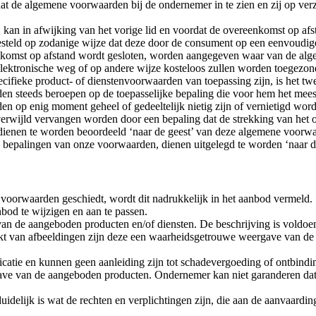
t de algemene voorwaarden bij de ondernemer in te zien en zij op ve
, kan in afwijking van het vorige lid en voordat de overeenkomst op af
esteld op zodanige wijze dat deze door de consument op een eenvoudi
ereenkomst op afstand wordt gesloten, worden aangegeven waar van de 
lektronische weg of op andere wijze kosteloos zullen worden toegezon
cifieke product- of dienstenvoorwaarden van toepassing zijn, is het t
n steeds beroepen op de toepasselijke bepaling die voor hem het meest
n op enig moment geheel of gedeeltelijk nietig zijn of vernietigd wor
nverwijld vervangen worden door een bepaling dat de strekking van het 
, dienen te worden beoordeeld ‘naar de geest’ van deze algemene voorw
e bepalingen van onze voorwaarden, dienen uitgelegd te worden ‘naar 
 voorwaarden geschiedt, wordt dit nadrukkelijk in het aanbod vermeld.
bod te wijzigen en aan te passen.
an de aangeboden producten en/of diensten. De beschrijving is voldoe
t van afbeeldingen zijn deze een waarheidsgetrouwe weergave van de a
ndicatie en kunnen geen aanleiding zijn tot schadevergoeding of ontbind
ave van de aangeboden producten. Ondernemer kan niet garanderen da
delijk is wat de rechten en verplichtingen zijn, die aan de aanvaarding