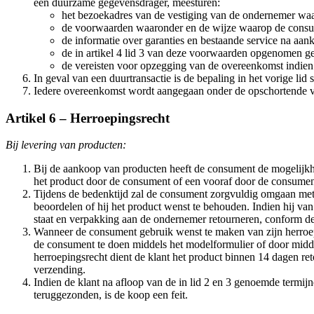
een duurzame gegevensdrager, meesturen:
het bezoekadres van de vestiging van de ondernemer waa
de voorwaarden waaronder en de wijze waarop de consumen
de informatie over garanties en bestaande service na aan
de in artikel 4 lid 3 van deze voorwaarden opgenomen ge
de vereisten voor opzegging van de overeenkomst indien 
In geval van een duurtransactie is de bepaling in het vorige lid 
Iedere overeenkomst wordt aangegaan onder de opschortende v
Artikel 6 – Herroepingsrecht
Bij levering van producten:
Bij de aankoop van producten heeft de consument de mogelijk
het product door de consument of een vooraf door de consum
Tijdens de bedenktijd zal de consument zorgvuldig omgaan met h
beoordelen of hij het product wenst te behouden. Indien hij van 
staat en verpakking aan de ondernemer retourneren, conform de d
Wanneer de consument gebruik wenst te maken van zijn herroepi
de consument te doen middels het modelformulier of door midd
herroepingsrecht dient de klant het product binnen 14 dagen ret
verzending.
Indien de klant na afloop van de in lid 2 en 3 genoemde termij
teruggezonden, is de koop een feit.