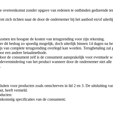
 de overeenkomst zonder opgave van redenen te ontbinden gedurende te
zich richten naar de door de ondernemer bij het aanbod en/of uiterlijk b
komen ten hoogste de kosten van terugzending voor zijn rekening.
r dit bedrag zo spoedig mogelijk, doch uiterlijk binnen 14 dagen na her
ijs van complete terugzending overlegd kan worden. Terugbetaling zal 
oor een andere betaalmethode.
oor de consument zelf is de consument aansprakelijk voor eventuele w
vermindering van het product wanneer door de ondernemer niet alle wett
.
iten voor producten zoals omschreven in lid 2 en 3. De uitsluiting van 
st, heeft vermeld.
oducten:
enkomstig specificaties van de consument;