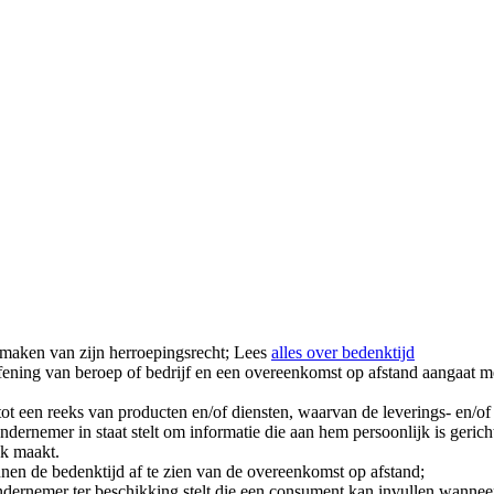
maken van zijn herroepingsrecht; Lees
alles over bedenktijd
oefening van beroep of bedrijf en een overeenkomst op afstand aangaat 
 een reeks van producten en/of diensten, waarvan de leverings- en/of a
dernemer in staat stelt om informatie die aan hem persoonlijk is gerich
jk maakt.
en de bedenktijd af te zien van de overeenkomst op afstand;
dernemer ter beschikking stelt die een consument kan invullen wanneer