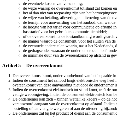
de eventuele kosten van verzending;
de wijze waarop de overeenkomst tot stand zal komen en
het al dan niet van toepassing zijn van het herroepingsrec
de wijze van betaling, aflevering en uitvoering van de o
de termijn voor aanvaarding van het aanbod, dan wel de 
de hoogte van het tarief voor communicatie op afstand i
basistarief voor het gebruikte communicatiemiddel;
of de overeenkomst na de totstandkoming wordt gearchive
de manier waarop de consument, voor het sluiten van de 
de eventuele andere talen waarin, naast het Nederlands,
de gedragscodes waaraan de ondernemer zich heeft onde
de minimale duur van de overeenkomst op afstand in geva
Artikel 5 – De overeenkomst
De overeenkomst komt, onder voorbehoud van het bepaalde in l
Indien de consument het aanbod langs elektronische weg heeft
overeenkomst van deze aanvaarding niet door de ondernemer i
Indien de overeenkomst elektronisch tot stand komt, treft de on
veilige webomgeving. Indien de consument elektronisch kan bet
De ondernemer kan zich – binnen wettelijke kaders – op de hoogt
verantwoord aangaan van de overeenkomst op afstand. Indien d
bestelling of aanvraag te weigeren of aan de uitvoering bijzon
De ondernemer zal bij het product of dienst aan de consument 