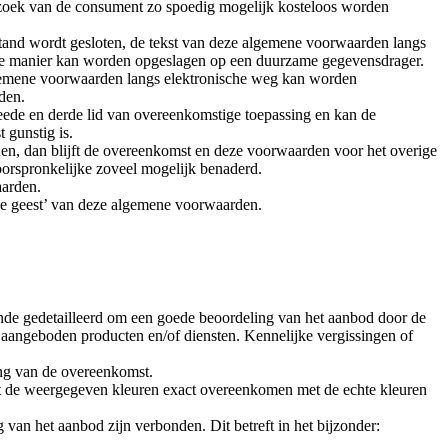
rzoek van de consument zo spoedig mogelijk kosteloos worden
stand wordt gesloten, de tekst van deze algemene voorwaarden langs
ge manier kan worden opgeslagen op een duurzame gegevensdrager.
algemene voorwaarden langs elektronische weg kan worden
den.
weede en derde lid van overeenkomstige toepassing en kan de
 gunstig is.
den, dan blijft de overeenkomst en deze voorwaarden voor het overige
oorspronkelijke zoveel mogelijk benaderd.
aarden.
de geest’ van deze algemene voorwaarden.
nde gedetailleerd om een goede beoordeling van het aanbod door de
angeboden producten en/of diensten. Kennelijke vergissingen of
ing van de overeenkomst.
t de weergegeven kleuren exact overeenkomen met de echte kleuren
 van het aanbod zijn verbonden. Dit betreft in het bijzonder: