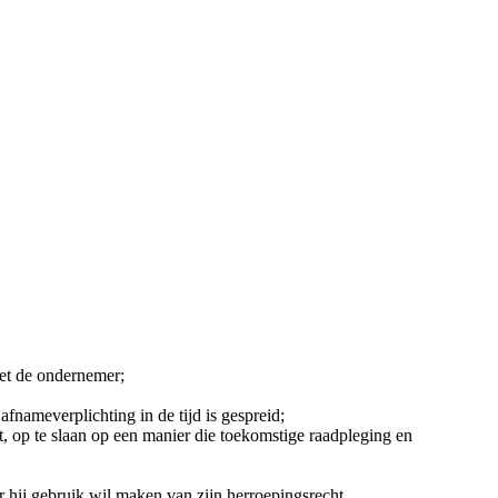
met de ondernemer;
fnameverplichting in de tijd is gespreid;
t, op te slaan op een manier die toekomstige raadpleging en
 hij gebruik wil maken van zijn herroepingsrecht.