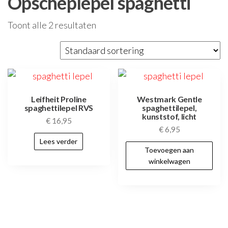
Opscheplepel spaghetti
Toont alle 2 resultaten
Leifheit Proline
Westmark Gentle
spaghettilepel RVS
spaghettilepel,
kunststof, licht
€
16,95
€
6,95
Lees verder
Toevoegen aan
winkelwagen