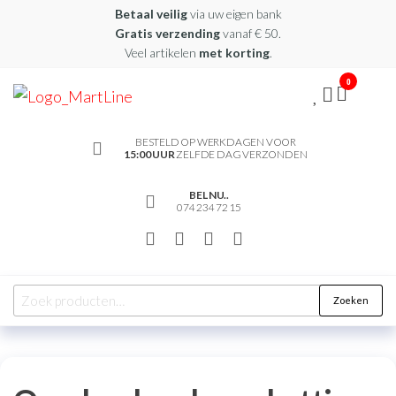
Betaal veilig
via uw eigen bank
Gratis verzending
vanaf € 50.
Veel artikelen
met korting
.
0
martline.nl
BESTELD OP WERKDAGEN VOOR
15:00 UUR
ZELFDE DAG VERZONDEN
BEL NU..
074 234 72 15
Zoeken