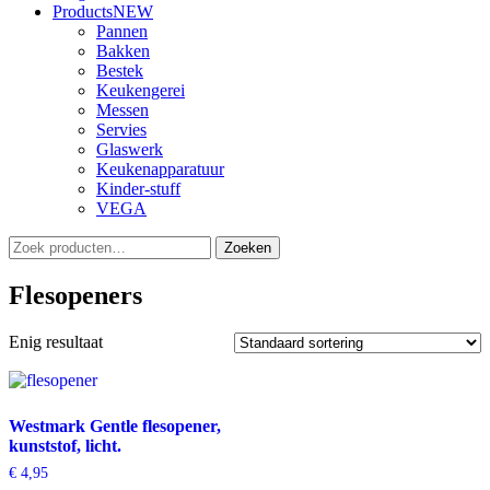
Products
NEW
Pannen
Bakken
Bestek
Keukengerei
Messen
Servies
Glaswerk
Keukenapparatuur
Kinder-stuff
VEGA
Zoeken
Zoeken
naar:
Flesopeners
Enig resultaat
Westmark Gentle flesopener,
kunststof, licht.
€
4,95