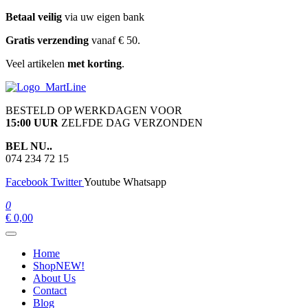
Ga
Betaal veilig
via uw eigen bank
naar
Gratis verzending
vanaf € 50.
de
inhoud
Veel artikelen
met korting
.
martline.nl
BESTELD OP WERKDAGEN VOOR
15:00 UUR
ZELFDE DAG VERZONDEN
BEL NU..
074 234 72 15
Facebook
Twitter
Youtube
Whatsapp
0
€ 0,00
Home
Shop
NEW!
About Us
Contact
Blog