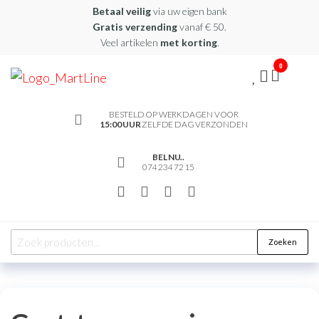
Betaal veilig
via uw eigen bank
Gratis verzending
vanaf € 50.
Veel artikelen
met korting
.
0
martline.nl
BESTELD OP WERKDAGEN VOOR
15:00 UUR
ZELFDE DAG VERZONDEN
BEL NU..
074 234 72 15
Zoeken