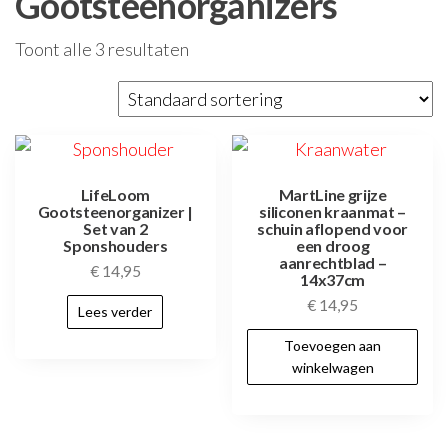
Gootsteenorganizers
Toont alle 3 resultaten
LifeLoom
MartLine grijze
Gootsteenorganizer |
siliconen kraanmat –
Set van 2
schuin aflopend voor
Sponshouders
een droog
aanrechtblad –
€
14,95
14x37cm
€
14,95
Lees verder
Toevoegen aan
winkelwagen