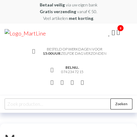
Betaal veilig
via uw eigen bank
Gratis verzending
vanaf € 50.
Veel artikelen
met korting
.
0
martline.nl
BESTELD OP WERKDAGEN VOOR
15:00 UUR
ZELFDE DAG VERZONDEN
BEL NU..
074 234 72 15
Zoeken