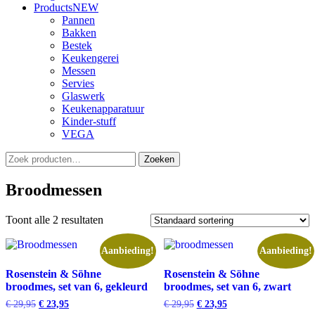
Products
NEW
Pannen
Bakken
Bestek
Keukengerei
Messen
Servies
Glaswerk
Keukenapparatuur
Kinder-stuff
VEGA
Zoeken
Zoeken
naar:
Broodmessen
Toont alle 2 resultaten
Aanbieding!
Aanbieding!
Rosenstein & Söhne
Rosenstein & Söhne
broodmes, set van 6, gekleurd
broodmes, set van 6, zwart
Oorspronkelijke
Huidige
Oorspronkelijke
Huidige
€
29,95
€
23,95
€
29,95
€
23,95
prijs
prijs
prijs
prijs