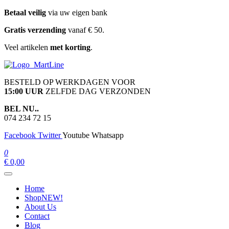
Ga
Betaal veilig
via uw eigen bank
naar
Gratis verzending
vanaf € 50.
de
inhoud
Veel artikelen
met korting
.
martline.nl
BESTELD OP WERKDAGEN VOOR
15:00 UUR
ZELFDE DAG VERZONDEN
BEL NU..
074 234 72 15
Facebook
Twitter
Youtube
Whatsapp
0
€ 0,00
Home
Shop
NEW!
About Us
Contact
Blog