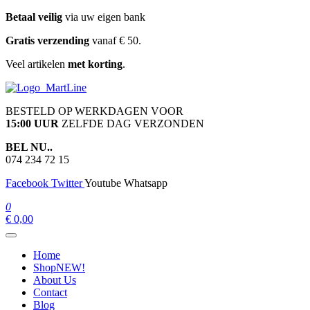
Ga
Betaal veilig
via uw eigen bank
naar
Gratis verzending
vanaf € 50.
de
inhoud
Veel artikelen
met korting
.
martline.nl
BESTELD OP WERKDAGEN VOOR
15:00 UUR
ZELFDE DAG VERZONDEN
BEL NU..
074 234 72 15
Facebook
Twitter
Youtube
Whatsapp
0
€ 0,00
Home
Shop
NEW!
About Us
Contact
Blog