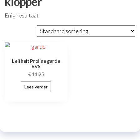
klopper
Enig resultaat
Leifheit Proline garde
RVS
€
11,95
Lees verder