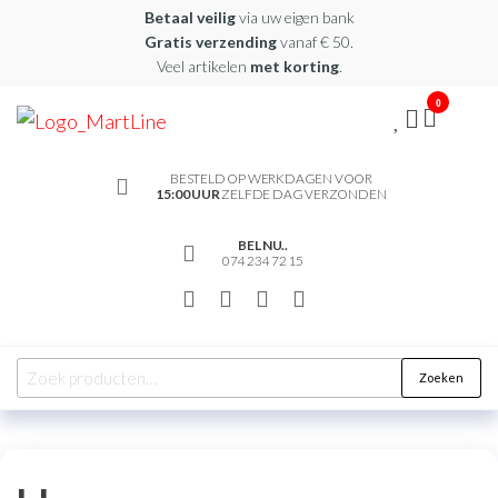
Betaal veilig
via uw eigen bank
Gratis verzending
vanaf € 50.
Veel artikelen
met korting
.
0
martline.nl
BESTELD OP WERKDAGEN VOOR
15:00 UUR
ZELFDE DAG VERZONDEN
BEL NU..
074 234 72 15
Zoeken