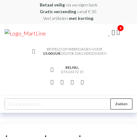
Betaal veilig
via uw eigen bank
Gratis verzending
vanaf € 50.
Veel artikelen
met korting
.
0
martline.nl
BESTELD OP WERKDAGEN VOOR
15:00 UUR
ZELFDE DAG VERZONDEN
BEL NU..
074 234 72 15
Zoeken