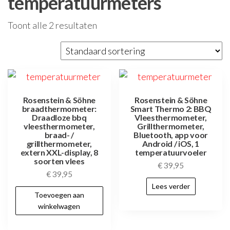
temperatuurmeters
Toont alle 2 resultaten
Rosenstein & Söhne
Rosenstein & Söhne
braadthermometer:
Smart Thermo 2: BBQ
Draadloze bbq
Vleesthermometer,
vleesthermometer,
Grillthermometer,
braad- /
Bluetooth, app voor
grillthermometer,
Android / iOS, 1
extern XXL-display, 8
temperatuurvoeler
soorten vlees
€
39,95
€
39,95
Lees verder
Toevoegen aan
winkelwagen