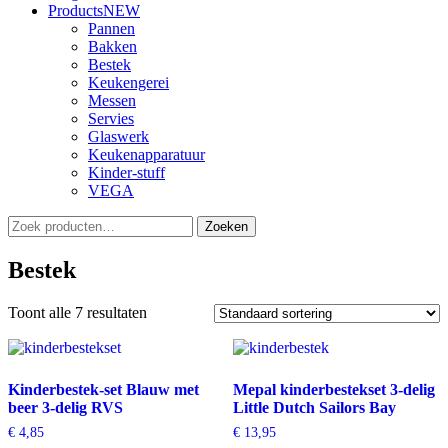
Products
NEW
Pannen
Bakken
Bestek
Keukengerei
Messen
Servies
Glaswerk
Keukenapparatuur
Kinder-stuff
VEGA
Zoeken
Zoeken
naar:
Bestek
Toont alle 7 resultaten
Kinderbestek-set Blauw met
Mepal kinderbestekset 3-delig
beer 3-delig RVS
Little Dutch Sailors Bay
€
4,85
€
13,95