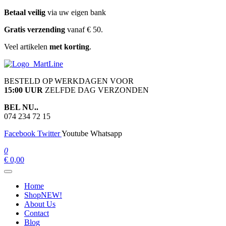
Ga
Betaal veilig
via uw eigen bank
naar
Gratis verzending
vanaf € 50.
de
inhoud
Veel artikelen
met korting
.
martline.nl
BESTELD OP WERKDAGEN VOOR
15:00 UUR
ZELFDE DAG VERZONDEN
BEL NU..
074 234 72 15
Facebook
Twitter
Youtube
Whatsapp
0
€ 0,00
Home
Shop
NEW!
About Us
Contact
Blog