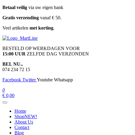
Ga
Betaal veilig
via uw eigen bank
naar
Gratis verzending
vanaf € 50.
de
inhoud
Veel artikelen
met korting
.
martline.nl
BESTELD OP WERKDAGEN VOOR
15:00 UUR
ZELFDE DAG VERZONDEN
BEL NU..
074 234 72 15
Facebook
Twitter
Youtube
Whatsapp
0
€ 0,00
Home
Shop
NEW!
About Us
Contact
Blog