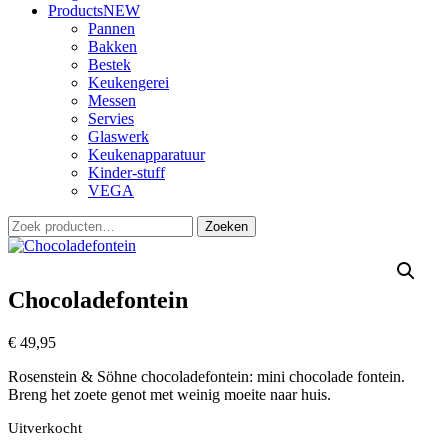
Products
NEW
Pannen
Bakken
Bestek
Keukengerei
Messen
Servies
Glaswerk
Keukenapparatuur
Kinder-stuff
VEGA
Zoeken
Zoeken
naar:
Chocoladefontein
€
49,95
Rosenstein & Söhne chocoladefontein: mini chocolade fontein.
Breng het zoete genot met weinig moeite naar huis.
Uitverkocht