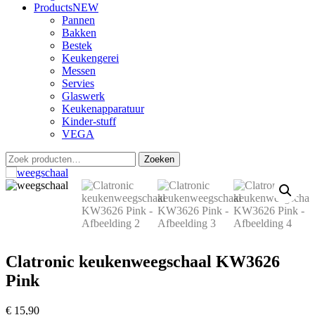
Products
NEW
Pannen
Bakken
Bestek
Keukengerei
Messen
Servies
Glaswerk
Keukenapparatuur
Kinder-stuff
VEGA
Zoeken
Zoeken
naar:
Clatronic keukenweegschaal KW3626
Pink
€
15,90