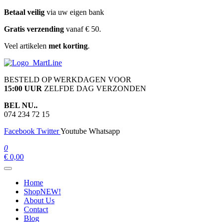
Ga
Betaal veilig
via uw eigen bank
naar
Gratis verzending
vanaf € 50.
de
inhoud
Veel artikelen
met korting
.
martline.nl
BESTELD OP WERKDAGEN VOOR
15:00 UUR
ZELFDE DAG VERZONDEN
BEL NU..
074 234 72 15
Facebook
Twitter
Youtube
Whatsapp
0
€ 0,00
Home
Shop
NEW!
About Us
Contact
Blog