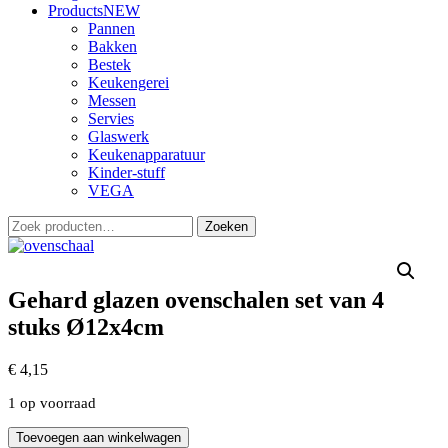
Products
NEW
Pannen
Bakken
Bestek
Keukengerei
Messen
Servies
Glaswerk
Keukenapparatuur
Kinder-stuff
VEGA
Zoeken
Zoeken
naar:
Gehard glazen ovenschalen set van 4
stuks Ø12x4cm
€
4,15
1 op voorraad
Gehard
Toevoegen aan winkelwagen