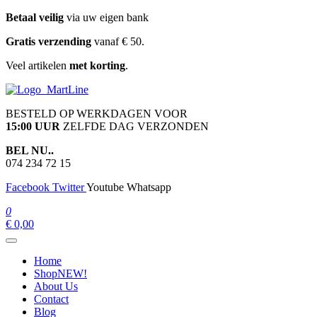
Ga
Betaal veilig
via uw eigen bank
naar
Gratis verzending
vanaf € 50.
de
inhoud
Veel artikelen
met korting
.
martline.nl
BESTELD OP WERKDAGEN VOOR
15:00 UUR
ZELFDE DAG VERZONDEN
BEL NU..
074 234 72 15
Facebook
Twitter
Youtube
Whatsapp
0
€ 0,00
Home
Shop
NEW!
About Us
Contact
Blog