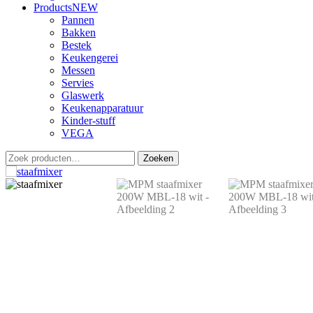
Products
NEW
Pannen
Bakken
Bestek
Keukengerei
Messen
Servies
Glaswerk
Keukenapparatuur
Kinder-stuff
VEGA
Zoeken
Zoeken
naar: