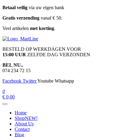
Ga
Betaal veilig
via uw eigen bank
naar
Gratis verzending
vanaf € 50.
de
inhoud
Veel artikelen
met korting
.
martline.nl
BESTELD OP WERKDAGEN VOOR
15:00 UUR
ZELFDE DAG VERZONDEN
BEL NU..
074 234 72 15
Facebook
Twitter
Youtube
Whatsapp
0
€ 0,00
Home
Shop
NEW!
About Us
Contact
Blog