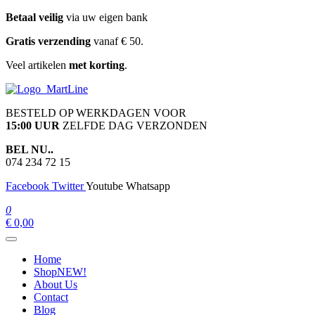
Ga
Betaal veilig
via uw eigen bank
naar
Gratis verzending
vanaf € 50.
de
inhoud
Veel artikelen
met korting
.
martline.nl
BESTELD OP WERKDAGEN VOOR
15:00 UUR
ZELFDE DAG VERZONDEN
BEL NU..
074 234 72 15
Facebook
Twitter
Youtube
Whatsapp
0
€ 0,00
Home
Shop
NEW!
About Us
Contact
Blog