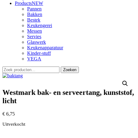
Products
NEW
Pannen
Bakken
Bestek
Keukengerei
Messen
Servies
Glaswerk
Keukenapparatuur
Kinder-stuff
VEGA
Zoeken
Zoeken
naar:
Westmark bak- en serveertang, kunststof,
licht
€
6,75
Uitverkocht