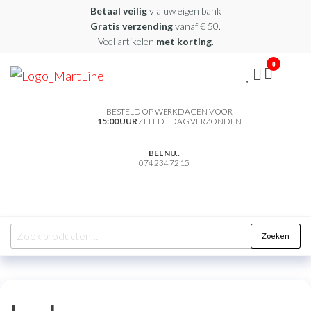
Betaal veilig
via uw eigen bank
Gratis verzending
vanaf € 50.
Veel artikelen
met korting
.
0
martline.nl
BESTELD OP WERKDAGEN VOOR
15:00 UUR
ZELFDE DAG VERZONDEN
BEL NU..
074 234 72 15
Zoeken