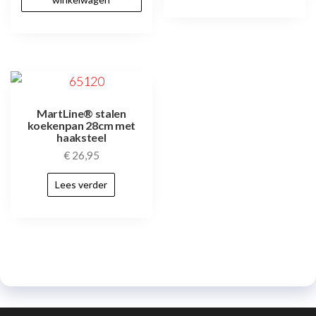
MartLine® stalen
koekenpan 28cm met
haaksteel
€
26,95
Lees verder