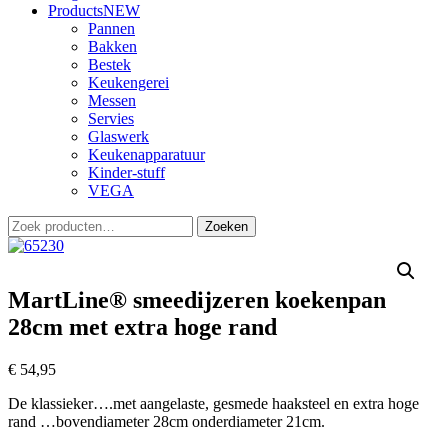
Products
NEW
Pannen
Bakken
Bestek
Keukengerei
Messen
Servies
Glaswerk
Keukenapparatuur
Kinder-stuff
VEGA
Zoeken
Zoeken
naar:
MartLine® smeedijzeren koekenpan
28cm met extra hoge rand
€
54,95
De klassieker….met aangelaste, gesmede haaksteel en extra hoge
rand …bovendiameter 28cm onderdiameter 21cm.