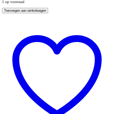
1 op voorraad
MartLine®
Toevoegen aan winkelwagen
smeedijzeren
koekenpan
28cm
met
extra
hoge
rand
aantal