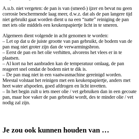
A.u.b. niet vergeten: de pan is van (smeed-) ijzer en bevat nu geen
corrosie beschermende laag meer, d.w.z. dat als de pan langere tijd
niet gebruikt gaat worden dient u na een “natte” reiniging de pan
met iets olie middels een keukenpapiertje licht in te smeren.
Algemeen dient volgende in acht genomen te worden:
– Let op dat u de juiste grootte van pan gebruikt, de bodem van de
pan mag niet groter zijn dan de verwarmingsbron.
– Eerst de pan en het olie verhitten, alvorens het vlees er in te
plaatsen.
– Al kort na het aanbraden kan de temperatuur omlaag, de pan
reageert snel omdat de bodem niet te dik is.
– De pan mag niet in een vaatwasmachine gereinigd worden.
Meestal volstaat het reinigen met een keukenpapiertje, anders met
heet water afspoelen, goed afdrogen en licht invetten.
– In het begin zult u iets meer olie / vet gebruiken dan in een gecoate
pan, maar hoe vaker de pan gebruikt wordt, des te minder olie / vet
nodig zal zijn.
Je zou ook kunnen houden van …