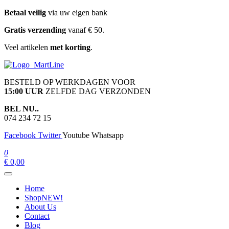
Ga
Betaal veilig
via uw eigen bank
naar
Gratis verzending
vanaf € 50.
de
inhoud
Veel artikelen
met korting
.
martline.nl
BESTELD OP WERKDAGEN VOOR
15:00 UUR
ZELFDE DAG VERZONDEN
BEL NU..
074 234 72 15
Facebook
Twitter
Youtube
Whatsapp
0
€ 0,00
Home
Shop
NEW!
About Us
Contact
Blog