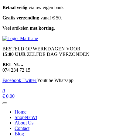
Ga
Betaal veilig
via uw eigen bank
naar
Gratis verzending
vanaf € 50.
de
inhoud
Veel artikelen
met korting
.
martline.nl
BESTELD OP WERKDAGEN VOOR
15:00 UUR
ZELFDE DAG VERZONDEN
BEL NU..
074 234 72 15
Facebook
Twitter
Youtube
Whatsapp
0
€ 0,00
Home
Shop
NEW!
About Us
Contact
Blog