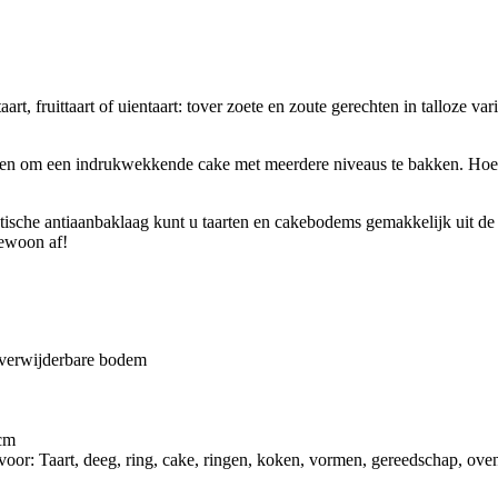
rt, fruittaart of uientaart: tover zoete en zoute gerechten in talloze var
n om een ​​indrukwekkende cake met meerdere niveaus te bakken. Hoe j
tische antiaanbaklaag kunt u taarten en cakebodems gemakkelijk uit de 
gewoon af!
n verwijderbare bodem
 cm
oor: Taart, deeg, ring, cake, ringen, koken, vormen, gereedschap, ove