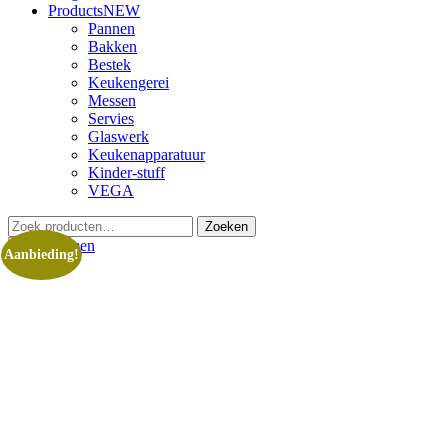
Products
NEW
Pannen
Bakken
Bestek
Keukengerei
Messen
Servies
Glaswerk
Keukenapparatuur
Kinder-stuff
VEGA
Zoeken
Zoeken
naar:
Aanbieding!