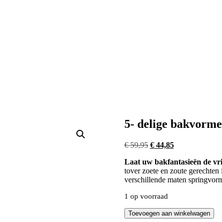
5- delige bakvorme
Oorspronkelijke
Huidige
€
59,95
€
44,85
prijs
prijs
Laat uw bakfantasieën de vri
was:
is:
tover zoete en zoute gerechten i
€ 59,95.
€ 44,85.
verschillende maten springvormp
1 op voorraad
5-
Toevoegen aan winkelwagen
delige