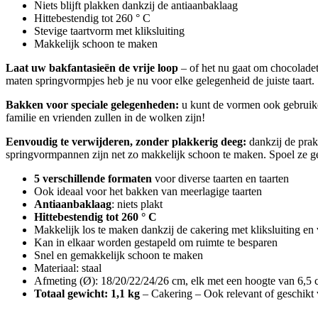
Niets blijft plakken dankzij de antiaanbaklaag
Hittebestendig tot 260 ° C
Stevige taartvorm met kliksluiting
Makkelijk schoon te maken
Laat uw bakfantasieën de vrije loop
– of het nu gaat om chocoladetaa
maten springvormpjes heb je nu voor elke gelegenheid de juiste taart.
Bakken voor speciale gelegenheden:
u kunt de vormen ook gebruike
familie en vrienden zullen in de wolken zijn!
Eenvoudig te verwijderen, zonder plakkerig deeg:
dankzij de prak
springvormpannen zijn net zo makkelijk schoon te maken. Spoel ze 
5 verschillende formaten
voor diverse taarten en taarten
Ook ideaal voor het bakken van meerlagige taarten
Antiaanbaklaag
: niets plakt
Hittebestendig tot 260 ° C
Makkelijk los te maken dankzij de cakering met kliksluiting e
Kan in elkaar worden gestapeld om ruimte te besparen
Snel en gemakkelijk schoon te maken
Materiaal: staal
Afmeting (Ø): 18/20/22/24/26 cm, elk met een hoogte van 6,5
Totaal gewicht: 1,1 kg
– Cakering – Ook relevant of geschikt v