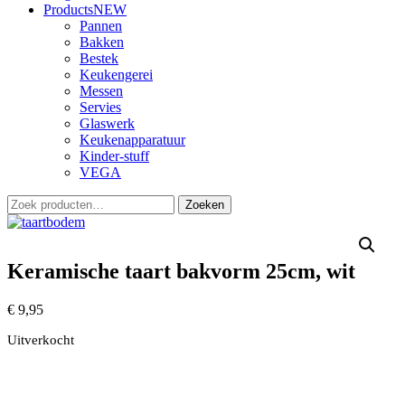
Products
NEW
Pannen
Bakken
Bestek
Keukengerei
Messen
Servies
Glaswerk
Keukenapparatuur
Kinder-stuff
VEGA
Zoeken
Zoeken
naar:
Keramische taart bakvorm 25cm, wit
€
9,95
Uitverkocht