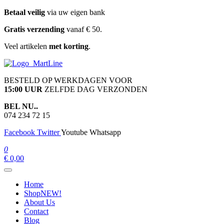
Ga
Betaal veilig
via uw eigen bank
naar
Gratis verzending
vanaf € 50.
de
inhoud
Veel artikelen
met korting
.
martline.nl
BESTELD OP WERKDAGEN VOOR
15:00 UUR
ZELFDE DAG VERZONDEN
BEL NU..
074 234 72 15
Facebook
Twitter
Youtube
Whatsapp
0
€ 0,00
Home
Shop
NEW!
About Us
Contact
Blog