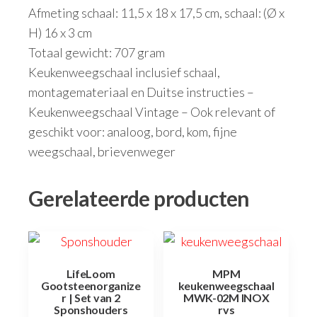
Afmeting schaal: 11,5 x 18 x 17,5 cm, schaal: (Ø x
H) 16 x 3 cm
Totaal gewicht: 707 gram
Keukenweegschaal inclusief schaal,
montagemateriaal en Duitse instructies –
Keukenweegschaal Vintage – Ook relevant of
geschikt voor: analoog, bord, kom, fijne
weegschaal, brievenweger
Gerelateerde producten
LifeLoom
MPM
Gootsteenorganize
keukenweegschaal
r | Set van 2
MWK-02M INOX
Sponshouders
rvs