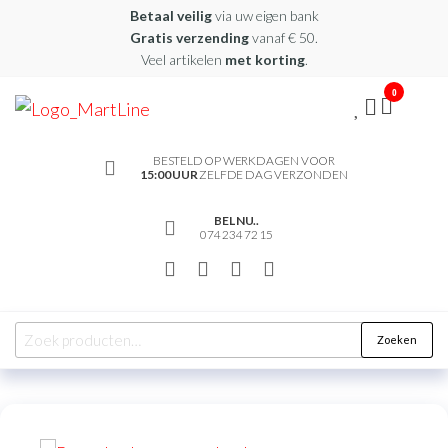
Betaal veilig
via uw eigen bank
Gratis verzending
vanaf € 50.
Veel artikelen
met korting
.
0
martline.nl
BESTELD OP WERKDAGEN VOOR
15:00 UUR
ZELFDE DAG VERZONDEN
BEL NU..
074 234 72 15
Zoeken