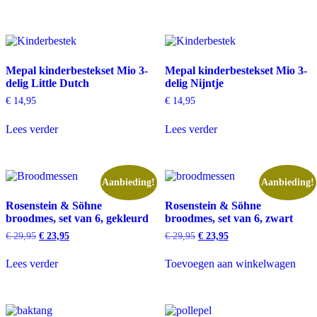
Mepal kinderbestekset Mio 3-
Mepal kinderbestekset Mio 3-
delig Little Dutch
delig Nijntje
€
14,95
€
14,95
Lees verder
Lees verder
Aanbieding!
Aanbieding!
Rosenstein & Söhne
Rosenstein & Söhne
broodmes, set van 6, gekleurd
broodmes, set van 6, zwart
Oorspronkelijke
Huidige
Oorspronkelijke
Huidige
€
29,95
€
23,95
€
29,95
€
23,95
prijs
prijs
prijs
prijs
was:
is:
was:
is:
Lees verder
Toevoegen aan winkelwagen
€ 29,95.
€ 23,95.
€ 29,95.
€ 23,95.