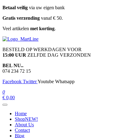
Ga
Betaal veilig
via uw eigen bank
naar
Gratis verzending
vanaf € 50.
de
inhoud
Veel artikelen
met korting
.
martline.nl
BESTELD OP WERKDAGEN VOOR
15:00 UUR
ZELFDE DAG VERZONDEN
BEL NU..
074 234 72 15
Facebook
Twitter
Youtube
Whatsapp
0
€ 0,00
Home
Shop
NEW!
About Us
Contact
Blog