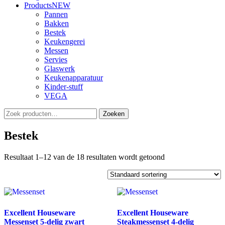
Products
NEW
Pannen
Bakken
Bestek
Keukengerei
Messen
Servies
Glaswerk
Keukenapparatuur
Kinder-stuff
VEGA
Zoeken
Zoeken
naar:
Bestek
Resultaat 1–12 van de 18 resultaten wordt getoond
Excellent Houseware
Excellent Houseware
Messenset 5-delig zwart
Steakmessenset 4-delig