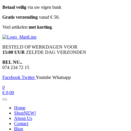
Ga
Betaal veilig
via uw eigen bank
naar
Gratis verzending
vanaf € 50.
de
inhoud
Veel artikelen
met korting
.
martline.nl
BESTELD OP WERKDAGEN VOOR
15:00 UUR
ZELFDE DAG VERZONDEN
BEL NU..
074 234 72 15
Facebook
Twitter
Youtube
Whatsapp
0
€ 0,00
Home
Shop
NEW!
About Us
Contact
Blog