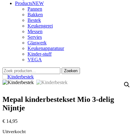
Products
NEW
Pannen
Bakken
Bestek
Keukengerei
Messen
Servies
Glaswerk
Keukenapparatuur
Kinder-stuff
VEGA
Zoeken
Zoeken
naar:
Mepal kinderbestekset Mio 3-delig
Nijntje
€
14,95
Uitverkocht