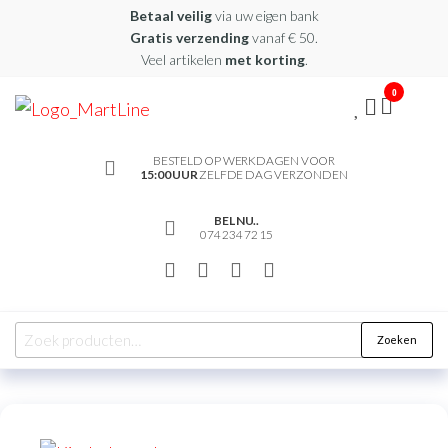
Betaal veilig
via uw eigen bank
Gratis verzending
vanaf € 50.
Veel artikelen
met korting
.
0
martline.nl
BESTELD OP WERKDAGEN VOOR
15:00 UUR
ZELFDE DAG VERZONDEN
BEL NU..
074 234 72 15
Zoeken