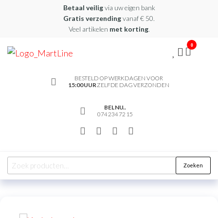
Betaal veilig
via uw eigen bank
Gratis verzending
vanaf € 50.
Veel artikelen
met korting
.
0
martline.nl
BESTELD OP WERKDAGEN VOOR
15:00 UUR
ZELFDE DAG VERZONDEN
BEL NU..
074 234 72 15
Zoeken