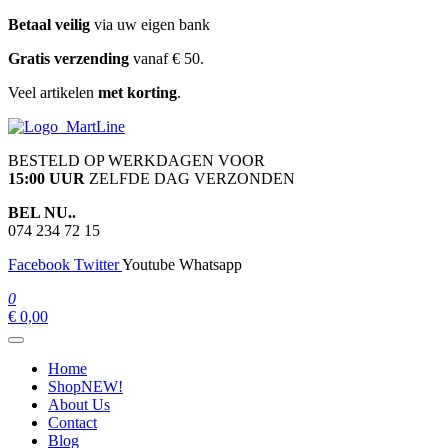
Ga
Betaal veilig
via uw eigen bank
naar
Gratis verzending
vanaf € 50.
de
inhoud
Veel artikelen
met korting
.
martline.nl
BESTELD OP WERKDAGEN VOOR
15:00 UUR
ZELFDE DAG VERZONDEN
BEL NU..
074 234 72 15
Facebook
Twitter
Youtube
Whatsapp
0
€ 0,00
Home
Shop
NEW!
About Us
Contact
Blog