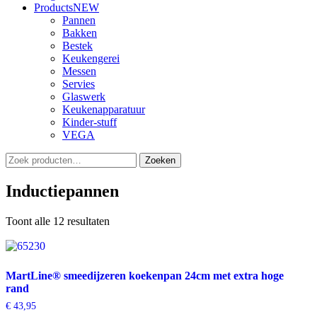
Products
NEW
Pannen
Bakken
Bestek
Keukengerei
Messen
Servies
Glaswerk
Keukenapparatuur
Kinder-stuff
VEGA
Zoeken
Zoeken
naar:
Inductiepannen
Toont alle 12 resultaten
MartLine® smeedijzeren koekenpan 24cm met extra hoge
rand
€
43,95