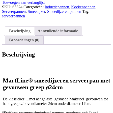
Toevoegen aan verlanglijst
SKU:
65324
Categorieën:
Inductiepannen
,
Koekenpannen
,
Serveerpannen
,
Smeedijzer
,
Smeedijzeren pannen
Tag:
serveerpannen
Beschrijving
Aanvullende informatie
Beoordelingen (0)
Beschrijving
MartLine® smeedijzeren serveerpan met
gevouwen greep ø24cm
De klassieker….met aangelaste, gesmede haaksteel gevouwen tot
handgreep…bovendiameter 24cm onderdiameter 17cm.
“Freiform-warmgeschmiedete” pannen, voorheen ook “hand-