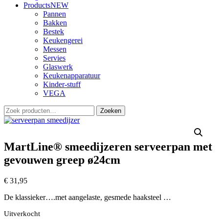
Products
NEW
Pannen
Bakken
Bestek
Keukengerei
Messen
Servies
Glaswerk
Keukenapparatuur
Kinder-stuff
VEGA
Zoeken
Zoeken
naar:
MartLine® smeedijzeren serveerpan met
gevouwen greep ø24cm
€
31,95
De klassieker….met aangelaste, gesmede haaksteel …
Uitverkocht