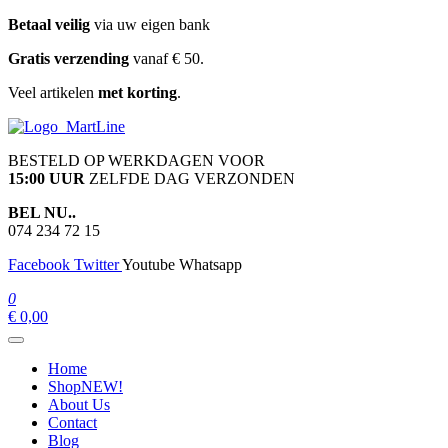
Ga
Betaal veilig
via uw eigen bank
naar
Gratis verzending
vanaf € 50.
de
inhoud
Veel artikelen
met korting
.
martline.nl
BESTELD OP WERKDAGEN VOOR
15:00 UUR
ZELFDE DAG VERZONDEN
BEL NU..
074 234 72 15
Facebook
Twitter
Youtube
Whatsapp
0
€ 0,00
Home
Shop
NEW!
About Us
Contact
Blog