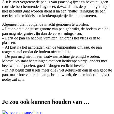
A.u.b. niet vergeten: de pan is van (smeed-) ijzer en bevat nu geen
corrosie beschermende laag meer, d.w.z. dat als de pan langere tijd
niet gebruikt gaat worden dient u na een “natte” reiniging de pan
met iets olie middels een keukenpapiertje licht in te smeren.
Algemeen dient volgende in acht genomen te worden:
– Let op dat u de juiste grootte van pan gebruikt, de bodem van de
pan mag niet groter zijn dan de verwarmingsbron.
– Eerst de pan en het olie verhitten, alvorens het vlees er in te
plaatsen.
– Al kort na het aanbraden kan de temperatuur omlaag, de pan
reageert snel omdat de bodem niet te dik is.
– De pan mag niet in een vaatwasmachine gereinigd worden.
Meestal volstaat het reinigen met een keukenpapiertje, anders met
heet water afspoelen, goed afdrogen en licht invetten.
– In het begin zult u iets meer olie / vet gebruiken dan in een gecoate
pan, maar hoe vaker de pan gebruikt wordt, des te minder olie / vet
nodig zal zijn.
Je zou ook kunnen houden van …